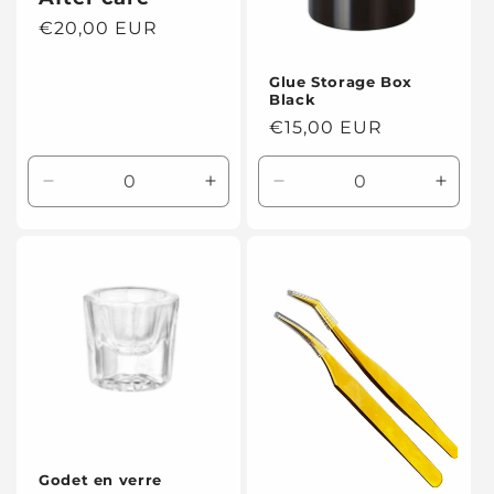
i
Prix
€20,00 EUR
o
habituel
n
Glue Storage Box
Black
Prix
€15,00 EUR
:
habituel
Réduire
Augmenter
Réduire
Augme
la
la
la
la
quantité
quantité
quantité
quanti
de
de
de
de
Default
Default
Default
Defaul
Title
Title
Title
Title
Godet en verre