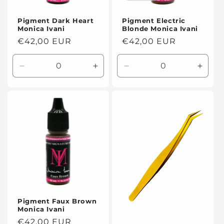
Pigment Electric
Pigment Dark Heart
Blonde Monica Ivani
Monica Ivani
Prix
€42,00 EUR
Prix
€42,00 EUR
habituel
habituel
Réduire
Augmenter
Réduire
Augme
la
la
la
la
quantité
quantité
quantité
quanti
de
de
de
de
Default
Default
Default
Defaul
Title
Title
Title
Title
Pigment Faux Brown
Monica Ivani
Prix
€42,00 EUR