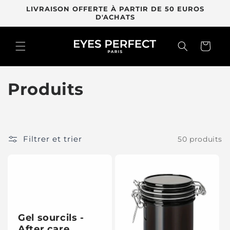
et
LIVRAISON OFFERTE À PARTIR DE 50 EUROS
passer
D'ACHATS
au
contenu
Panier
C
Produits
o
l
Filtrer et trier
50 produits
l
e
c
t
Gel sourcils -
After care