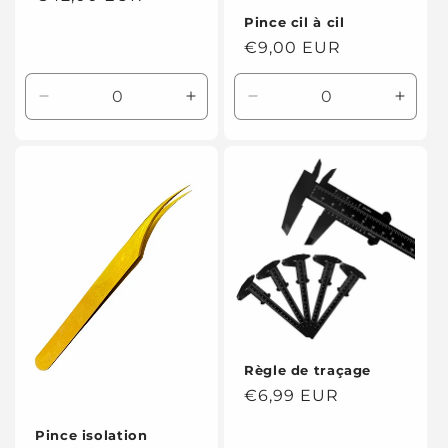
habituel
Pince cil à cil
Prix
€9,00 EUR
habituel
Réduire
Augmenter
Réduire
Augme
la
la
la
la
quantité
quantité
quantité
quanti
de
de
de
de
Default
Default
Default
Defaul
Title
Title
Title
Title
Règle de traçage
Prix
€6,99 EUR
habituel
Pince isolation