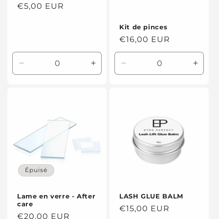
Prix
€5,00 EUR
habituel
Kit de pinces
Prix
€16,00 EUR
habituel
Réduire
Augmenter
Réduire
Augme
la
la
la
la
quantité
quantité
quantité
quanti
de
de
de
de
Default
Default
Default
Defaul
Title
Title
Title
Title
Épuisé
LASH GLUE BALM
Lame en verre - After
care
Prix
€15,00 EUR
Prix
€20,00 EUR