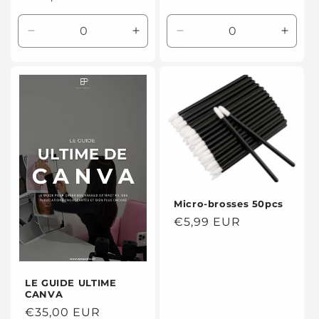
habituel
habituel
Réduire
Augmenter
Réduire
Augme
la
la
la
la
quantité
quantité
quantité
quanti
de
de
de
de
Default
Default
Default
Defaul
Title
Title
Title
Title
Micro-brosses 50pcs
Prix
€5,99 EUR
habituel
LE GUIDE ULTIME
CANVA
Prix
€35,00 EUR