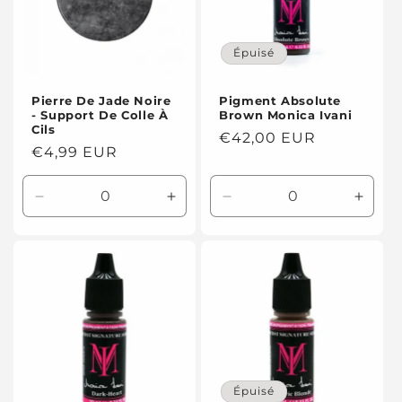
Épuisé
Pierre De Jade Noire
Pigment Absolute
- Support De Colle À
Brown Monica Ivani
Cils
Prix
€42,00 EUR
Prix
€4,99 EUR
habituel
habituel
Réduire
Augmenter
Réduire
Augme
la
la
la
la
quantité
quantité
quantité
quanti
de
de
de
de
Default
Default
Default
Defaul
Title
Title
Title
Title
Épuisé