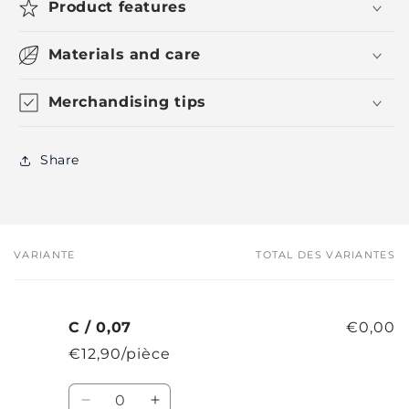
Product features
Materials and care
Merchandising tips
Share
VARIANTE
TOTAL DES VARIANTES
Votre
panier
C / 0,07
€0,00
€12,90/pièce
Quantité
Réduire
Augmenter