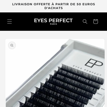
et
LIVRAISON OFFERTE À PARTIR DE 50 EUROS
passer
D'ACHATS
au
contenu
Panier
Passer aux
informations
produits