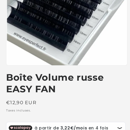
Ouvrir
le
Boîte Volume russe
média
1
dans
EASY FAN
une
fenêtre
modale
Prix
€12,90 EUR
habituel
Taxes incluses.